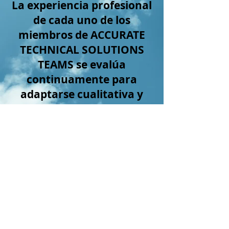
La experiencia profesional
de cada uno de los
miembros de ACCURATE
TECHNICAL SOLUTIONS
TEAMS se evalúa
continuamente para
adaptarse cualitativa y
eficazmente a las
circunstancias en
constante cambio.
En todos los trabajos, se
presta atención a la salud
de nuestros clientes y la
integridad de nuestro
medio ambiente.