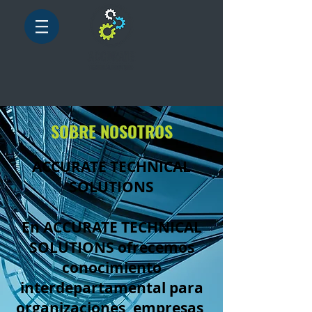
SOBRE NOSOTROS
ACCURATE TECHNICAL
SOLUTIONS
En ACCURATE TECHNICAL
SOLUTIONS ofrecemos
conocimiento
interdepartamental para
organizaciones, empresas,