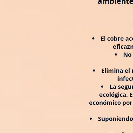
ambiente.
El cobre ac
eficaz
No 
Elimina el
infec
La segu
ecológica. 
económico por
Suponiendo 