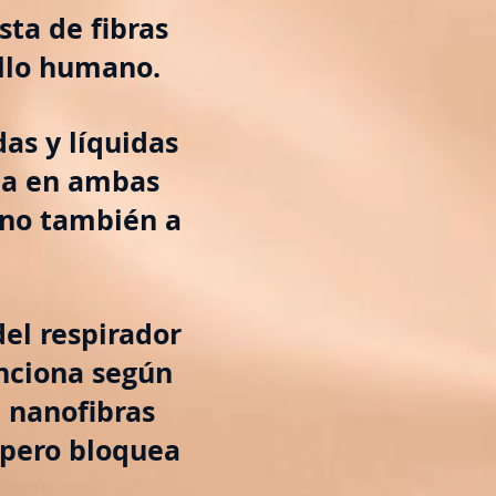
ta de fibras
ello humano.
das y líquidas
na en ambas
sino también a
del respirador
unciona según
 nanofibras
 pero bloquea