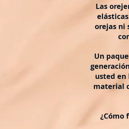
Las oreje
elásticas
orejas ni
co
Un paquet
generació
usted en 
material 
¿Cómo f