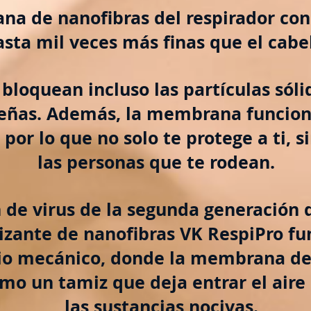
a de nanofibras del respirador cons
asta mil veces más finas que el cab
 bloquean incluso las partículas sóli
ñas. Además, la membrana funcio
 por lo que no solo te protege a ti, 
las personas que te rodean.
n de virus de la segunda generación 
lizante de nanofibras VK RespiPro f
pio mecánico, donde la membrana de
mo un tamiz que deja entrar el aire
las sustancias nocivas.