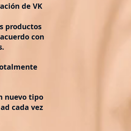
ación de VK
s productos
 acuerdo con
s.
totalmente
n nuevo tipo
dad cada vez