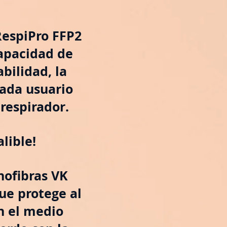
RespiPro FFP2
capacidad de
abilidad, la
ada usuario
respirador.
lible!
nofibras VK
ue protege al
n el medio