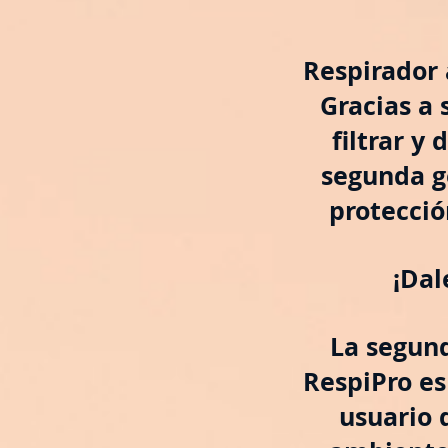
Respirador 
Gracias a 
filtrar y 
segunda g
protecció
¡Dal
La segund
RespiPro es
usuario 