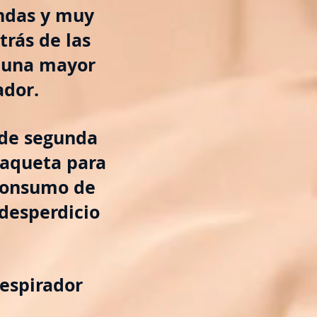
ondas y muy
trás de las
n una mayor
ador.
 de segunda
paqueta para
 consumo de
desperdicio
espirador