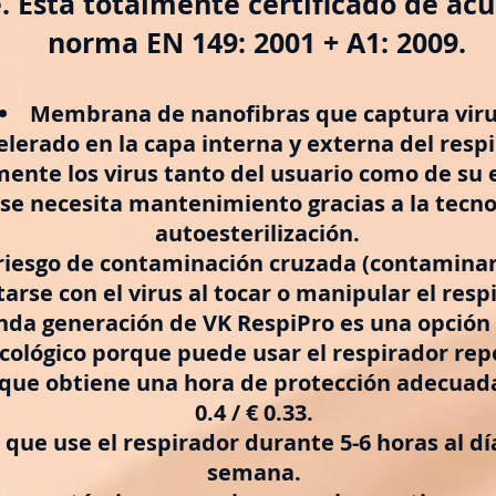
 Está totalmente certificado de acu
norma EN 149: 2001 + A1: 2009.
Membrana de nanofibras que captura viru
elerado en la capa interna y externa del resp
mente los virus tanto del usuario como de su 
se necesita mantenimiento gracias a la tecno
autoesterilización.
 riesgo de contaminación cruzada (contaminar 
tarse con el virus al tocar o manipular el resp
nda generación de VK RespiPro es una opción
Ecológico porque puede usar el respirador re
que obtiene una hora de protección adecuad
0.4 / € 0.33.
que use el respirador durante 5-6 horas al dí
semana.