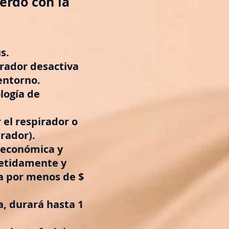
erdo con la
s.
irador desactiva
entorno.
logía de
el respirador o
irador).
 económica y
petidamente y
a por menos de $
a, durará hasta 1