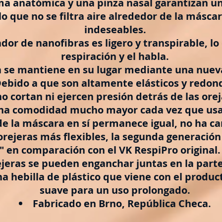
a anatómica y una pinza nasal garantizan un 
lo que no se filtra aire alrededor de la másca
indeseables.
ador de nanofibras es ligero y transpirable, lo 
respiración y el habla.
 se mantiene en su lugar mediante una nuev
Debido a que son altamente elásticos y redon
no cortan ni ejercen presión detrás de las orej
na comodidad mucho mayor cada vez que usa 
e la máscara en sí permanece igual, no ha c
orejeras más flexibles, la segunda generació
 en comparación con el VK RespiPro original.
rejeras se pueden enganchar juntas en la parte
a hebilla de plástico que viene con el produc
suave para un uso prolongado.
Fabricado en Brno, República Checa.