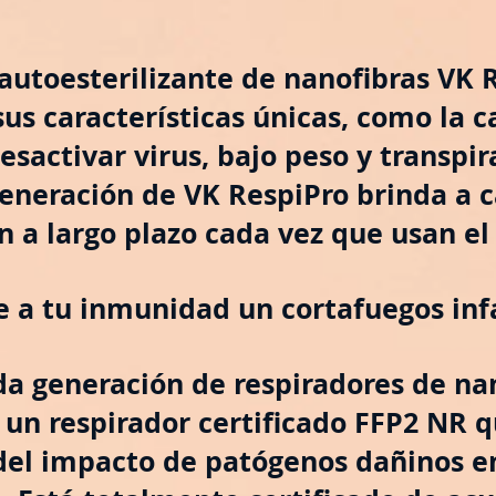
autoesterilizante de nanofibras VK 
sus características únicas, como la 
desactivar virus, bajo peso y transpir
eneración de VK RespiPro brinda a c
n a largo plazo cada vez que usan el 
e a tu inmunidad un cortafuegos infa
a generación de respiradores de na
 un respirador certificado FFP2 NR q
del impacto de patógenos dañinos e