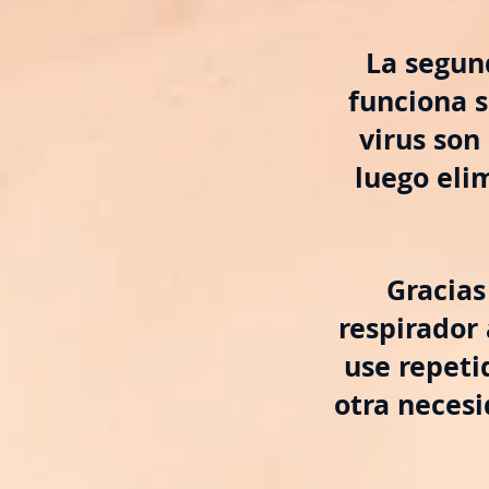
La segun
funciona s
virus so
luego eli
Gracias
respirador 
use repet
otra necesi