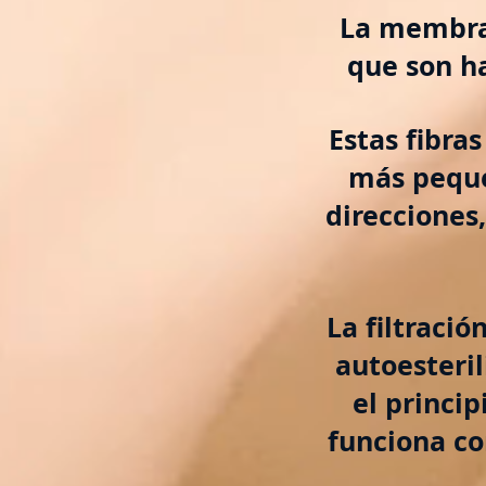
La membran
que son h
Estas fibras
más peque
direcciones,
La filtració
autoesteri
el princi
funciona co