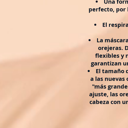
Una form
perfecto, por 
El respir
La máscara
orejeras. 
flexibles y 
garantizan u
El tamaño d
a las nuevas 
"más grande"
ajuste, las o
cabeza con un