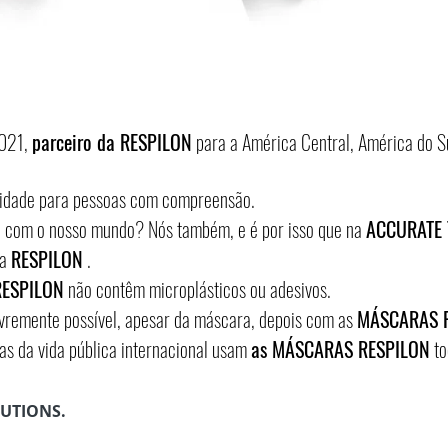
2021,
parceiro da RESPILON
para a América Central, América do Su
idade para pessoas com compreensão.
 com o nosso mundo? Nós também, e é por isso que na
ACCURATE 
 a
RESPILON
.
RESPILON
não contêm microplásticos ou adesivos.
ivremente possível, apesar da máscara, depois com as
MÁSCARAS 
s da vida pública internacional usam
as MÁSCARAS RESPILON
to
LUTIONS
.