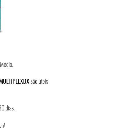
 Médio.
 MULTIPLEXDX
são úteis
0 dias.
vo!