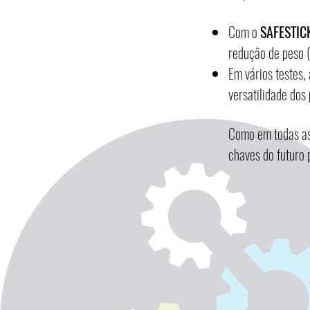
Com o
SAFESTIC
redução de peso (
Em vários testes,
versatilidade dos
Como em todas as
chaves do futuro 