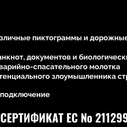
зличные пиктограммы и дорожные
анкнот, документов и биологичес
варийно-спасательного молотка
тенциального злоумышленника с
-подключение
СЕРТИФИКАТ ЕС № 21129