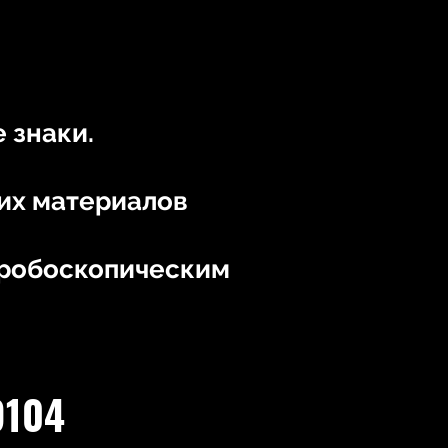
 знаки.
ких материалов
тробоскопическим
9104