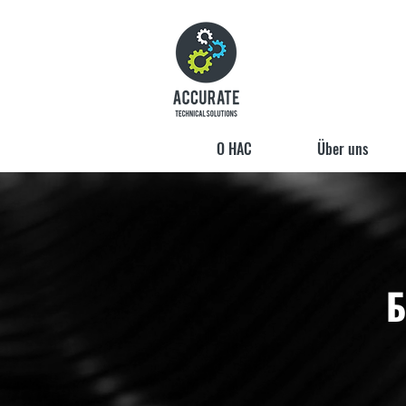
O HAC
Über uns
Б