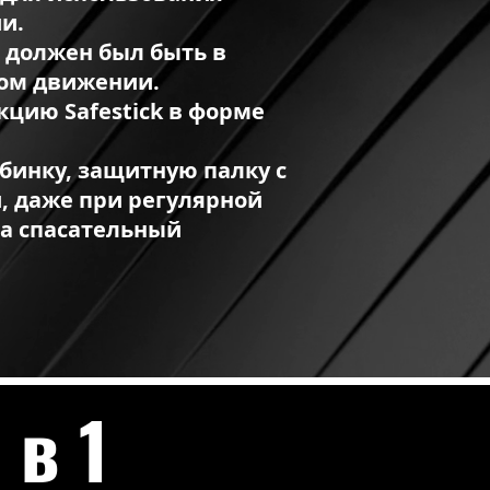
и.
о должен был быть в
ном движении.
цию Safestick в форме
бинку, защитную палку с
, даже при регулярной
па спасательный
 в 1