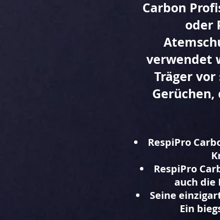
Carbon Profi
oder 
Atemschu
verwendet 
Träger vor
Gerüchen, 
RespiPro Carbo
K
RespiPro Carb
auch die
Seine einzigar
Ein bieg