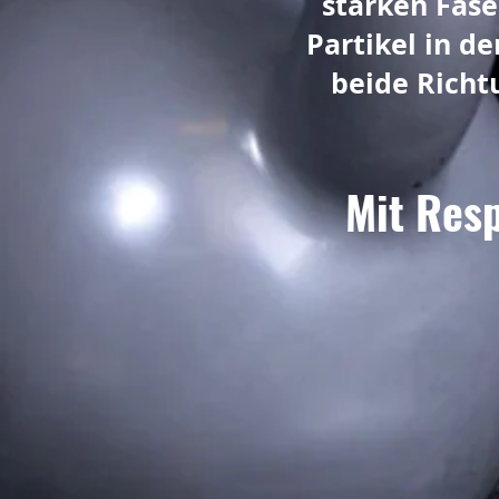
starken Faser
Partikel in de
beide Richt
Mit Resp