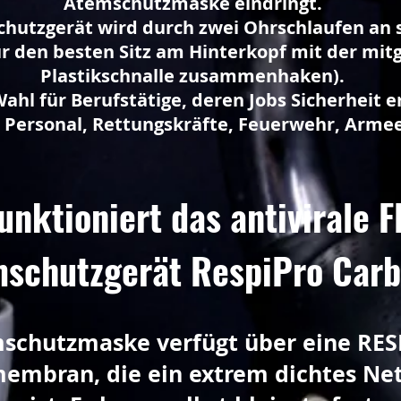
Atemschutzmaske eindringt.
hutzgerät wird durch zwei Ohrschlaufen an 
ür den besten Sitz am Hinterkopf mit der mitg
Plastikschnalle zusammenhaken).
Wahl für Berufstätige, deren Jobs Sicherheit e
 Personal, Rettungskräfte, Feuerwehr, Armee 
unktioniert das antivirale 
schutzgerät RespiPro Car
schutzmaske verfügt über eine RE
embran, die ein extrem dichtes Ne