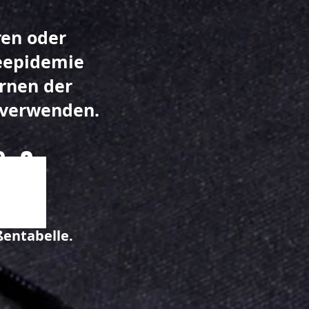
ren oder
peepidemie
rnen der
 verwenden.
ße?
nd.
ßentabelle.