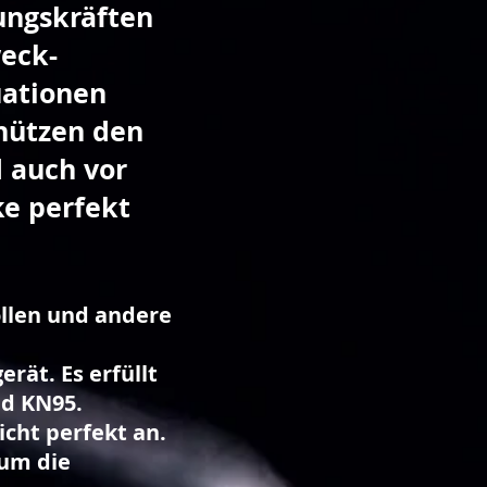
ungskräften
weck-
uationen
hützen den
 auch vor
e perfekt
ollen und andere
.
rät. Es erfüllt
nd KN95.
icht perfekt an.
 um die