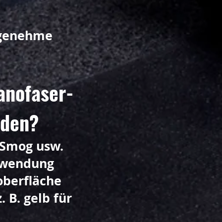
angenehme
anofaser-
rden?
 Smog usw.
rwendung
oberfläche
 B. gelb für