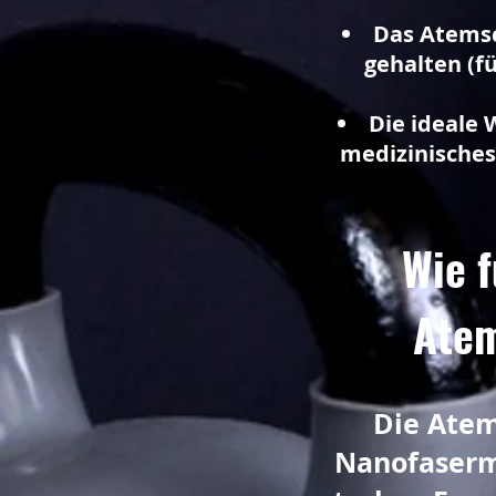
Das Atemsc
gehalten (f
Die ideale 
medizinisches
Wie f
Atem
Die Atem
Nanofaserm