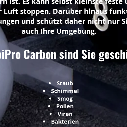
n ist. Es kann selbst kleinste feste 
r Luft stoppen. Darüber hinaus funkt
ungen und schützt daher nicht nur S
auch Ihre Umgebung.
iPro Carbon sind Sie gesch
Staub
Schimmel
Smog
Pollen
Viren
Bakterien