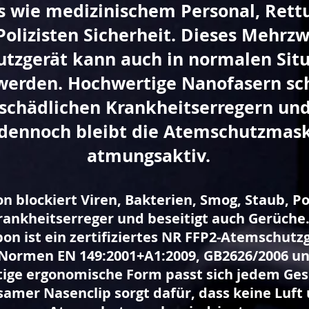
s wie medizinischem Personal, Rett
Polizisten Sicherheit. Dieses Mehrz
tzgerät kann auch in normalen Sit
werden. Hochwertige Nanofasern sc
 schädlichen Krankheitserregern und
dennoch bleibt die Atemschutzmask
atmungsaktiv.
n blockiert Viren, Bakterien, Smog, Staub, P
rankheitserreger und beseitigt auch Gerüche
on ist ein zertifiziertes NR FFP2-Atemschutzge
 Normen EN 149:2001+A1:2009, GB2626/2006 u
tige ergonomische Form passt sich jedem Ges
samer Nasenclip sorgt dafür, dass keine Luft