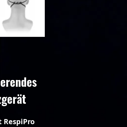
ierendes
zgerät
t RespiPro