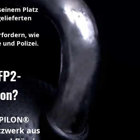
seinem Platz
elieferten
rfordern, wie
und Polizei.
FFP2-
bon?
SPILON®
tzwerk aus