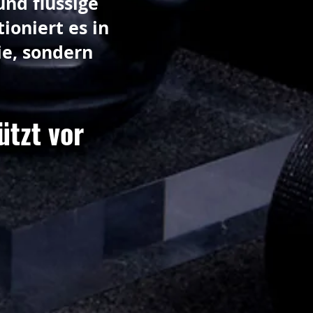
und flüssige
ioniert es in
ie, sondern
ützt vor